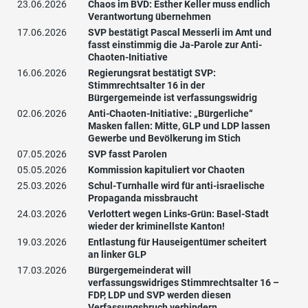
23.06.2026
Chaos im BVD: Esther Keller muss endlich
Verantwortung übernehmen
17.06.2026
SVP bestätigt Pascal Messerli im Amt und
fasst einstimmig die Ja-Parole zur Anti-
Chaoten-Initiative
16.06.2026
Regierungsrat bestätigt SVP:
Stimmrechtsalter 16 in der
Bürgergemeinde ist verfassungswidrig
02.06.2026
Anti-Chaoten-Initiative: „Bürgerliche“
Masken fallen: Mitte, GLP und LDP lassen
Gewerbe und Bevölkerung im Stich
07.05.2026
SVP fasst Parolen
05.05.2026
Kommission kapituliert vor Chaoten
25.03.2026
Schul-Turnhalle wird für anti-israelische
Propaganda missbraucht
24.03.2026
Verlottert wegen Links-Grün: Basel-Stadt
wieder der kriminellste Kanton!
19.03.2026
Entlastung für Hauseigentümer scheitert
an linker GLP
17.03.2026
Bürgergemeinderat will
verfassungswidriges Stimmrechtsalter 16 –
FDP, LDP und SVP werden diesen
Verfassungsbruch verhindern