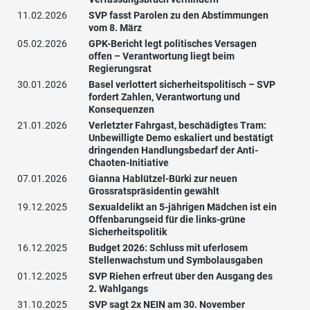
11.02.2026
SVP fasst Parolen zu den Abstimmungen
vom 8. März
05.02.2026
GPK-Bericht legt politisches Versagen
offen – Verantwortung liegt beim
Regierungsrat
30.01.2026
Basel verlottert sicherheitspolitisch – SVP
fordert Zahlen, Verantwortung und
Konsequenzen
21.01.2026
Verletzter Fahrgast, beschädigtes Tram:
Unbewilligte Demo eskaliert und bestätigt
dringenden Handlungsbedarf der Anti-
Chaoten-Initiative
07.01.2026
Gianna Hablützel-Bürki zur neuen
Grossratspräsidentin gewählt
19.12.2025
Sexualdelikt an 5-jährigen Mädchen ist ein
Offenbarungseid für die links-grüne
Sicherheitspolitik
16.12.2025
Budget 2026: Schluss mit uferlosem
Stellenwachstum und Symbolausgaben
01.12.2025
SVP Riehen erfreut über den Ausgang des
2. Wahlgangs
31.10.2025
SVP sagt 2x NEIN am 30. November