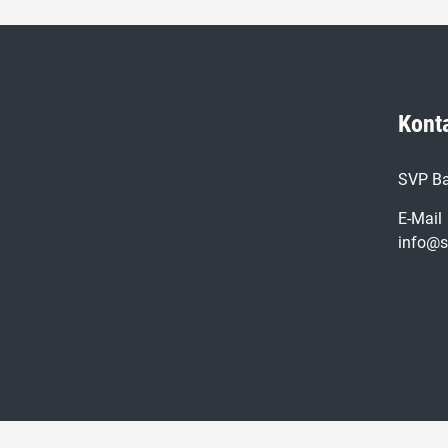
Kont
SVP Ba
E-Mail
info@s