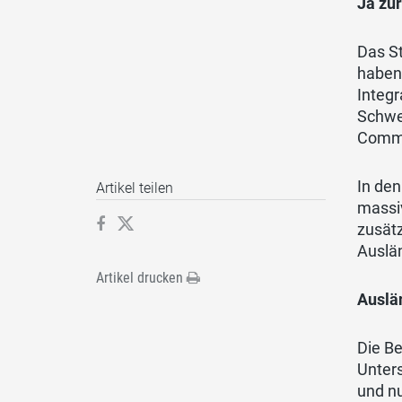
Ja zu
Das St
haben.
Integr
Schwe
Commi
In den
Artikel teilen
massiv
zusätz
Auslän
Artikel drucken
Auslä
Die Be
Unters
und nu