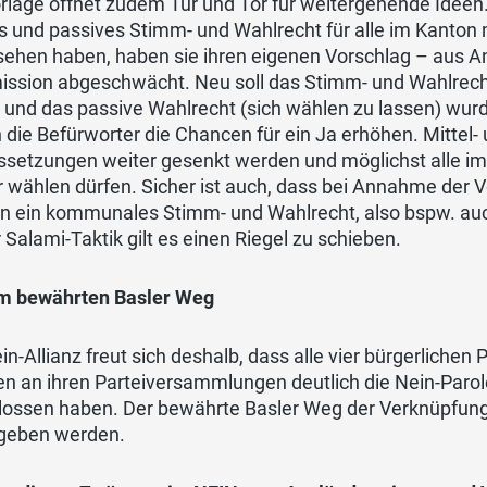
rlage öffnet zudem Tür und Tor für weitergehende Ideen
s und passives Stimm- und Wahlrecht für alle im Kanton 
ehen haben, haben sie ihren eigenen Vorschlag – aus Ang
ssion abgeschwächt. Neu soll das Stimm- und Wahlrecht 
 und das passive Wahlrecht (sich wählen zu lassen) wurd
 die Befürworter die Chancen für ein Ja erhöhen. Mittel- u
ssetzungen weiter gesenkt werden und möglichst alle i
 wählen dürfen. Sicher ist auch, dass bei Annahme der V
n ein kommunales Stimm- und Wahlrecht, also bspw. auch
 Salami-Taktik gilt es einen Riegel zu schieben.
m bewährten Basler Weg
in-Allianz freut sich deshalb, dass alle vier bürgerliche
n an ihren Parteiversammlungen deutlich die Nein-Paro
lossen haben. Der bewährte Basler Weg der Verknüpfung 
geben werden.