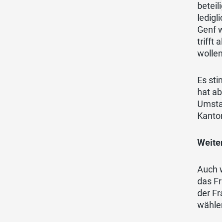
betei
ledig
Genf 
trifft
wollen
Es st
hat ab
Umsta
Kanto
Weite
Auch w
das Fr
der Fr
wählen