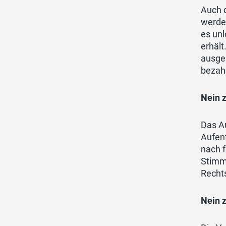
Auch 
werden
es un
erhält
ausge
bezahl
Nein 
Das A
Aufen
nach 
Stimm
Rechts
Nein z