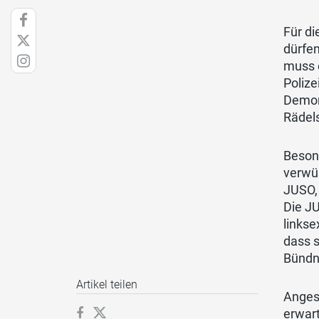
Für di
dürfen
muss 
Polize
Demon
Rädels
Besond
verwüs
JUSO, 
Die JU
linkse
dass s
Bündni
Artikel teilen
Angesi
erwart