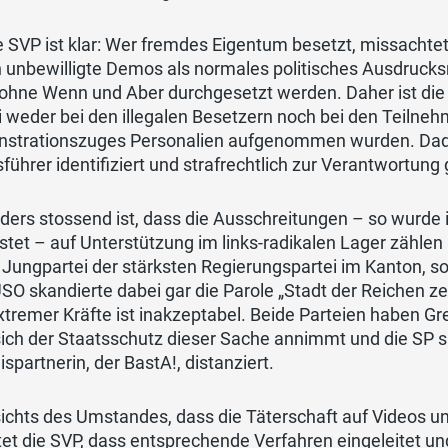
e SVP ist klar: Wer fremdes Eigentum besetzt, missacht
 unbewilligte Demos als normales politisches Ausdrucks
ohne Wenn und Aber durchgesetzt werden. Daher ist die 
i weder bei den illegalen Besetzern noch bei den Teilne
strationszuges Personalien aufgenommen wurden. Dadur
führer identifiziert und strafrechtlich zur Verantwortun
ers stossend ist, dass die Ausschreitungen – so wurde i
tet – auf Unterstützung im links-radikalen Lager zählen
Jungpartei der stärksten Regierungspartei im Kanton, so
SO skandierte dabei gar die Parole „Stadt der Reichen z
xtremer Kräfte ist inakzeptabel. Beide Parteien haben Gr
ich der Staatsschutz dieser Sache annimmt und die SP sic
spartnerin, der BastA!, distanziert.
chts des Umstandes, dass die Täterschaft auf Videos un
et die SVP, dass entsprechende Verfahren eingeleitet un