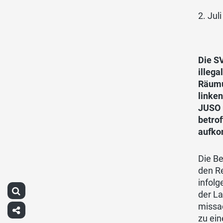
2. Jul
Die S
illeg
Räumu
linken
JUSO 
betrof
aufko
Die B
den Re
infolg
der L
missa
zu ein