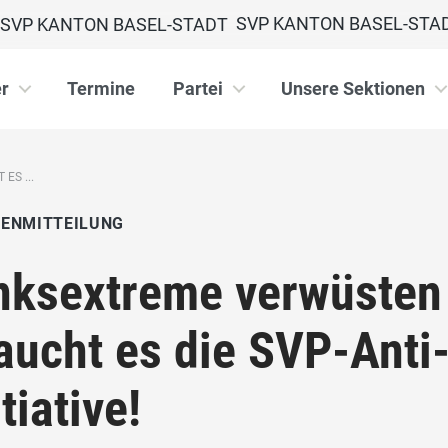
SVP KANTON BASEL-STA
r
Termine
Partei
Unsere Sektionen
ES ...
IENMITTEILUNG
nksextreme verwüsten 
aucht es die SVP-Anti
itiative!