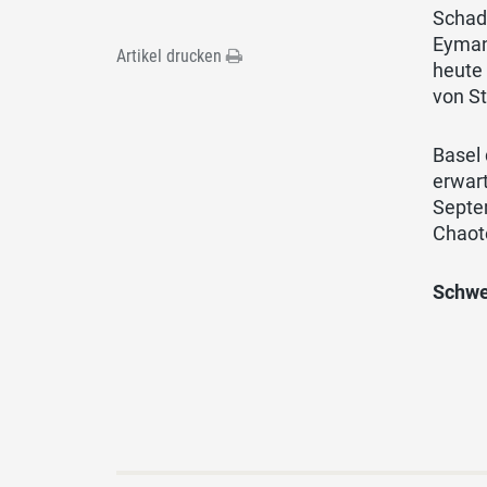
Schad
Eymann
Artikel drucken
heute 
von S
Basel 
erwar
Septe
Chaote
Schwe