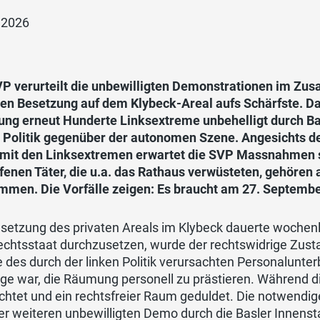
i 2026
VP verurteilt die unbewilligten Demonstrationen im Z
alen Besetzung auf dem Klybeck-Areal aufs Schärfste. D
ng erneut Hunderte Linksextreme unbehelligt durch Base
 Politik gegenüber der autonomen Szene. Angesichts der
mit den Linksextremen erwartet die SVP Massnahmen s
fenen Täter, die u.a. das Rathaus verwüsteten, gehören
mmen. Die Vorfälle zeigen: Es braucht am 27. September
esetzung des privaten Areals im Klybeck dauerte wochen
chtsstaat durchzusetzen, wurde der rechtswidrige Zustand
e des durch der linken Politik verursachten Personalunt
age war, die Räumung personell zu prästieren. Während 
chtet und ein rechtsfreier Raum geduldet. Die notwend
er weiteren unbewilligten Demo durch die Basler Innenst