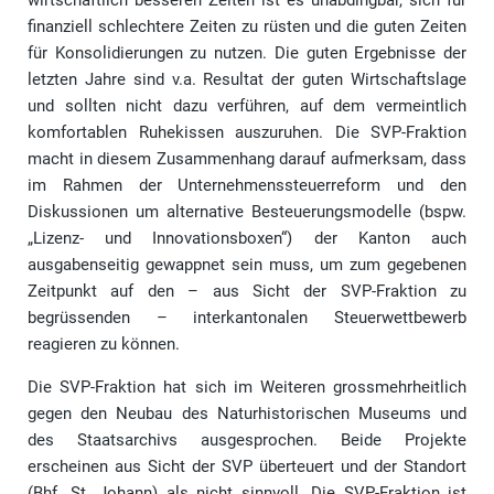
wirtschaftlich besseren Zeiten ist es unabdingbar, sich für
finanziell schlechtere Zeiten zu rüsten und die guten Zeiten
für Konsolidierungen zu nutzen. Die guten Ergebnisse der
letzten Jahre sind v.a. Resultat der guten Wirtschaftslage
und sollten nicht dazu verführen, auf dem vermeintlich
komfortablen Ruhekissen auszuruhen. Die SVP-Fraktion
macht in diesem Zusammenhang darauf aufmerksam, dass
im Rahmen der Unternehmenssteuerreform und den
Diskussionen um alternative Besteuerungsmodelle (bspw.
„Lizenz- und Innovationsboxen“) der Kanton auch
ausgabenseitig gewappnet sein muss, um zum gegebenen
Zeitpunkt auf den – aus Sicht der SVP-Fraktion zu
begrüssenden – interkantonalen Steuerwettbewerb
reagieren zu können.
Die SVP-Fraktion hat sich im Weiteren grossmehrheitlich
gegen den Neubau des Naturhistorischen Museums und
des Staatsarchivs ausgesprochen. Beide Projekte
erscheinen aus Sicht der SVP überteuert und der Standort
(Bhf. St. Johann) als nicht sinnvoll. Die SVP-Fraktion ist