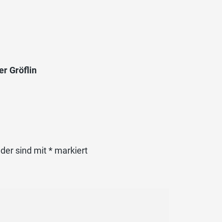
r Gröflin
lder sind mit
*
markiert