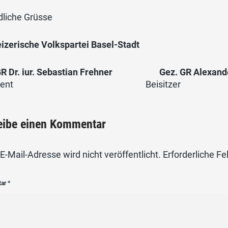
dliche Grüsse
izerische Volkspartei Basel-Stadt
R Dr. iur. Sebastian Frehner
Gez. GR Alexande
äsident Beisitzer
eibe einen Kommentar
E-Mail-Adresse wird nicht veröffentlicht.
Erforderliche Fe
tar
*