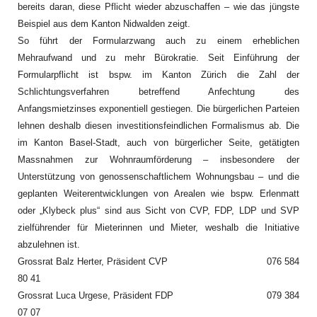
bereits daran, diese Pflicht wieder abzuschaffen – wie das jüngste
Beispiel aus dem Kanton Nidwalden zeigt.
So führt der Formularzwang auch zu einem erheblichen
Mehraufwand und zu mehr Bürokratie. Seit Einführung der
Formularpflicht ist bspw. im Kanton Zürich die Zahl der
Schlichtungsverfahren betreffend Anfechtung des
Anfangsmietzinses exponentiell gestiegen. Die bürgerlichen Parteien
lehnen deshalb diesen investitionsfeindlichen Formalismus ab. Die
im Kanton Basel-Stadt, auch von bürgerlicher Seite, getätigten
Massnahmen zur Wohnraumförderung – insbesondere der
Unterstützung von genossenschaftlichem Wohnungsbau – und die
geplanten Weiterentwicklungen von Arealen wie bspw. Erlenmatt
oder „Klybeck plus“ sind aus Sicht von CVP, FDP, LDP und SVP
zielführender für Mieterinnen und Mieter, weshalb die Initiative
abzulehnen ist.
Grossrat Balz Herter, Präsident CVP 076 584
80 41
Grossrat Luca Urgese, Präsident FDP
079 384
07 07