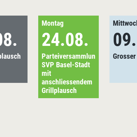
Montag
Mittwoc
08.
24.08.
09.
plausch
Parteiversammlung
Grosser
SVP Basel-Stadt
mit
anschliessendem
Grillplausch