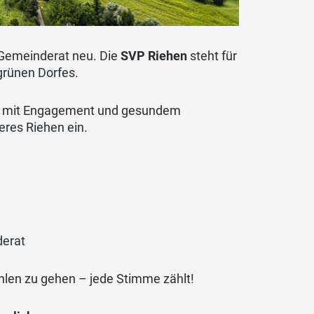
Gemeinderat neu. Die
SVP Riehen
steht für
grünen Dorfes.
h mit Engagement und gesundem
eres Riehen ein.
derat
hlen zu gehen – jede Stimme zählt!