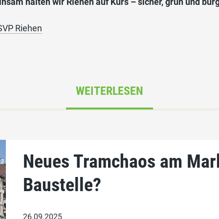
sam halten wir Riehen auf Kurs – sicher, grün und bürg
 SVP Riehen
WEITERLESEN
Neues Tramchaos am Mark
Baustelle?
26.09.2025