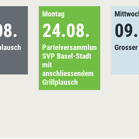
Montag
Mittwoc
08.
24.08.
09.
plausch
Parteiversammlung
Grosser
SVP Basel-Stadt
mit
anschliessendem
Grillplausch