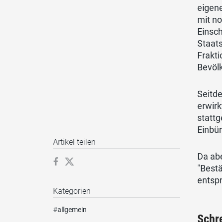
eigene
mit no
Einsc
Staats
Frakti
Bevölk
Seitde
erwirk
stattg
Einbü
Artikel teilen
Da abe
"Best
entspr
Kategorien
#
allgemein
Schr