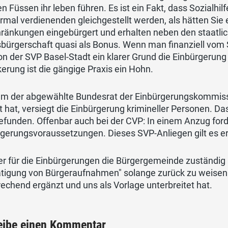
n Füssen ihr leben führen. Es ist ein Fakt, dass Sozialhi
rmal verdienenden gleichgestellt werden, als hätten Si
hränkungen eingebürgert und erhalten neben den staatli
bürgerschaft quasi als Bonus. Wenn man finanziell vom Sta
on der SVP Basel-Stadt ein klarer Grund die Einbürgerung
erung ist die gängige Praxis ein Hohn.
m der abgewählte Bundesrat der Einbürgerungskommission
t hat, versiegt die Einbürgerung krimineller Personen. D
efunden. Offenbar auch bei der CVP: In einem Anzug forde
rgerungsvoraussetzungen. Dieses SVP-Anliegen gilt es e
r für die Einbürgerungen die Bürgergemeinde zuständig i
ätigung von Bürgeraufnahmen" solange zurück zu weisen 
echend ergänzt und uns als Vorlage unterbreitet hat.
eibe einen Kommentar