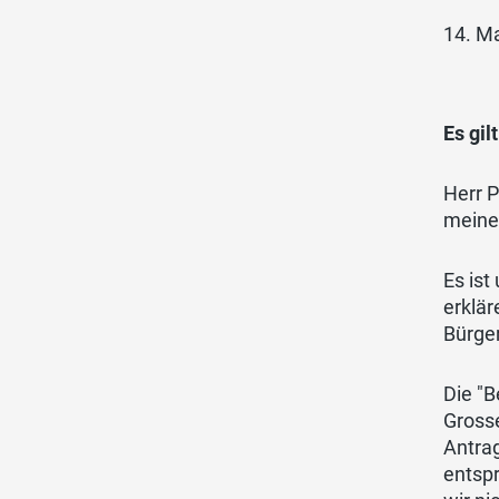
14. M
Es gil
Herr P
meine
Es ist
erklär
Bürge
Die "
Grosse
Antra
entspr