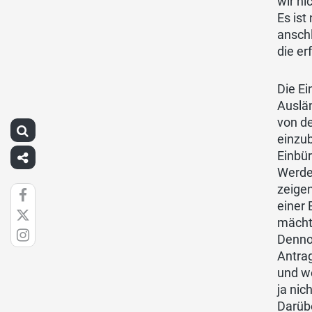
wir ni
Es ist
ansch
die er
Die Ei
Auslän
von de
einzub
Einbü
Werde
zeigen
einer
mächti
Dennoc
Antra
und w
ja nic
Darübe