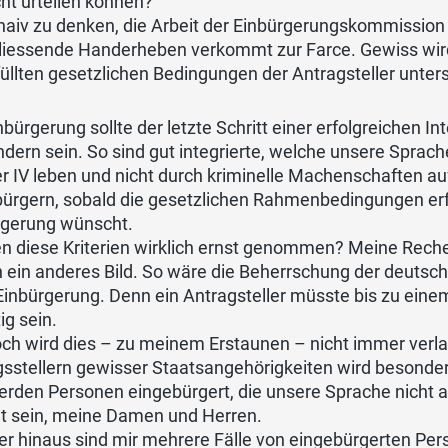
cht urteilen können?
 naiv zu denken, die Arbeit der Einbürgerungskommissio
liessende Handerheben verkommt zur Farce. Gewiss wir
füllten gesetzlichen Bedingungen der Antragsteller unter
nbürgerung sollte der letzte Schritt einer erfolgreichen 
dern sein. So sind gut integrierte, welche unsere Sprache
r IV leben und nicht durch kriminelle Machenschaften a
ürgern, sobald die gesetzlichen Rahmenbedingungen erfü
rgerung wünscht.
n diese Kriterien wirklich ernst genommen? Meine Rec
 ein anderes Bild. So wäre die Beherrschung der deutsch
 Einbürgerung. Denn ein Antragsteller müsste bis zu ei
g sein.
h wird dies – zu meinem Erstaunen – nicht immer verlan
gsstellern gewisser Staatsangehörigkeiten wird besond
erden Personen eingebürgert, die unsere Sprache nicht 
ht sein, meine Damen und Herren.
r hinaus sind mir mehrere Fälle von eingebürgerten Pers