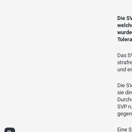
Die SV
welch
wurde.
Toler
Das SV
straf
und e
Die SV
sie di
Durchs
SVP ru
gegen
Eine S