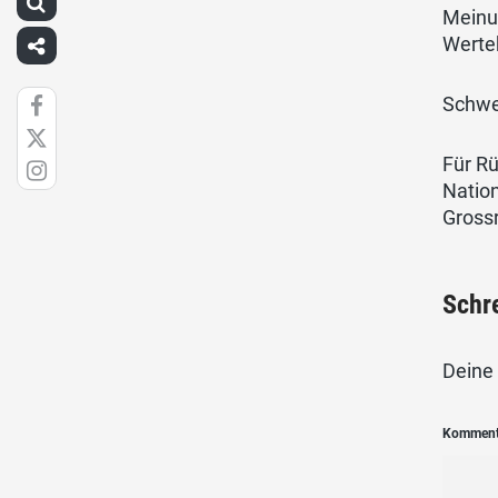
Meinun
Werteh
Schwe
Für R
Nation
Gross
Schr
Deine 
Kommen