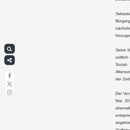
Sebast
Bürgerg
nächste
hinzuge
Seine d
zeitlich
Sozial-
Altersv
der Zei
Der Vor
Mai 20
ehemali
entspre
angekün
Verfügu