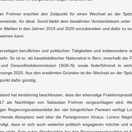
ian Frehner erachtet den Zeitpunkt für einen Wechsel an der Spi
emeinde, für ideal. Somit bleibt dem bewährten Vorstandsteam unter n
n Wahlen in den Jahren 2019 und 2020 vorzubereiten und dafür zu sor
winnen kann.
erzeitigen beruflichen und politischen Tätigkeiten und insbesondere 
 sehr. So ist er, als baselstädtischer Nationalrat in Bern, innerhalb der
 und Gesundheitskommission (SGK-N) sowie federführend in wichti
orsorge 2020. Aus den erwähnten Gründen ist der Wechsel an der Spitz
tpunkt dafür günstig.
stand hat einstimmig beschlossen, dass der ehemalige Fraktionspräs
17 als Nachfolger von Sebastian Frehner vorgeschlagen wird. Als 
ger Regierungsratskandidat der vier bürgerlichen Parteien verfügt L
chende Akzeptanz weit über die Parteigrenzen hinaus. Lorenz Näge
digt, dass er sich auch weiterhin politisch engagieren möchte und 
ng steht. Sein gutes Abschneiden bei den Regierungsratswahlen ist