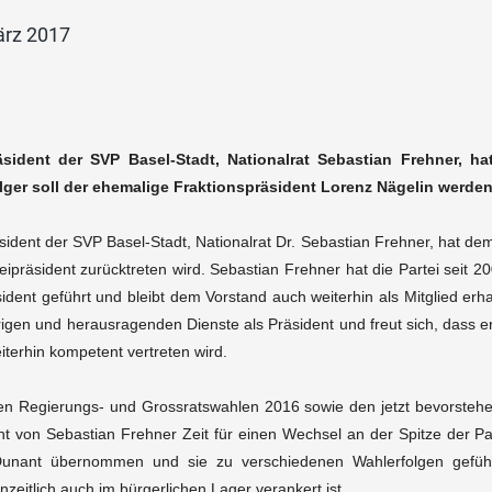
ärz 2017
äsident der SVP Basel-Stadt, Nationalrat Sebastian Frehner, hat
ger soll der ehemalige Fraktionspräsident Lorenz Nägelin werden
sident der SVP Basel-Stadt, Nationalrat Dr. Sebastian Frehner, hat dem
teipräsident zurücktreten wird. Sebastian Frehner hat die Partei seit 
sident geführt und bleibt dem Vorstand auch weiterhin als Mitglied erh
rigen und herausragenden Dienste als Präsident und freut sich, dass er
iterhin kompetent vertreten wird.
n Regierungs- und Grossratswahlen 2016 sowie den jetzt bevorsteh
ht von Sebastian Frehner Zeit für einen Wechsel an der Spitze der Pa
Dunant übernommen und sie zu verschiedenen Wahlerfolgen geführ
nzeitlich auch im bürgerlichen Lager verankert ist.