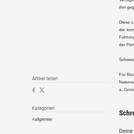
ihm geg
Diese L
die ko
Führung
der Par
Schweiz
Für Rüc
Artikel teilen
Nation
a. Gros
Kategorien
Schr
#
allgemein
Deine 