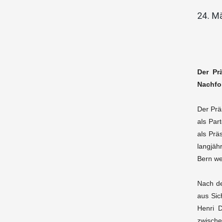
24. M
Der Pr
Nachfol
Der Prä
als Par
als Prä
langjäh
Bern we
Nach de
aus Sic
Henri 
zwische