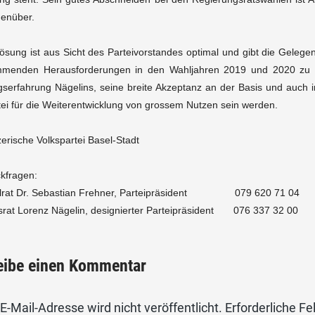
enüber.
ösung ist aus Sicht des Parteivorstandes optimal und gibt die Geleg
mmenden Herausforderungen in den Wahljahren 2019 und 2020 zu kon
serfahrung Nägelins, seine breite Akzeptanz an der Basis und auch
tei für die Weiterentwicklung von grossem Nutzen sein werden.
erische Volkspartei Basel-Stadt
kfragen:
alrat Dr. Sebastian Frehner, Parteipräsident 079 620 71 04
srat Lorenz Nägelin, designierter Parteipräsident 076 337 32 00
eibe einen Kommentar
E-Mail-Adresse wird nicht veröffentlicht.
Erforderliche Fe