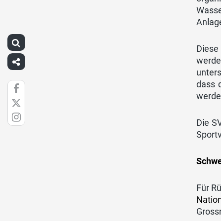
Wasse
Anlage
Diese
werde
unters
dass 
werde
Die SV
Sportv
Schwe
Für R
Nation
Grossr