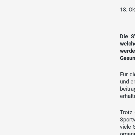
18. O
Die S
welch
werde
Gesun
Für di
und e
beitr
erhalt
Trotz
Sport
viele 
organ