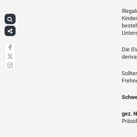
Illega
Kinder
besteh
Unter
Die SV
deriv
Sollte
Frehne
Schwe
gez. N
Pr