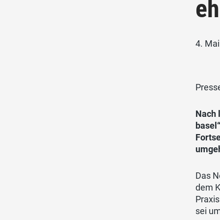
eh
4. Ma
Press
Nach 
basel
Forts
umgeh
Das Ne
dem Ki
Praxi
sei um