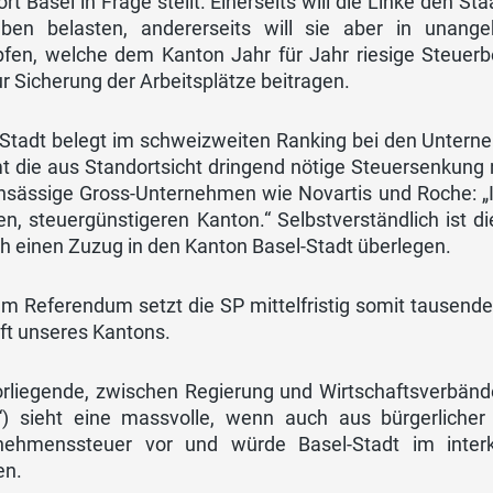
rt Basel in Frage stellt. Einerseits will die Linke den
ben belasten, andererseits will sie aber in unang
pfen, welche dem Kanton Jahr für Jahr riesige Steuerb
r Sicherung der Arbeitsplätze beitragen.
-Stadt belegt im schweizweiten Ranking bei den Unterne
die aus Standortsicht dringend nötige Steuersenkung nic
nsässige Gross-Unternehmen wie Novartis und Roche: „Ih
n, steuergünstigeren Kanton.“ Selbstverständlich ist di
ch einen Zuzug in den Kanton Basel-Stadt überlegen.
m Referendum setzt die SP mittelfristig somit tausende 
ft unseres Kantons.
orliegende, zwischen Regierung und Wirtschaftsverbänd
t“) sieht eine massvolle, wenn auch aus bürgerlicher
nehmenssteuer vor und würde Basel-Stadt im interk
en.