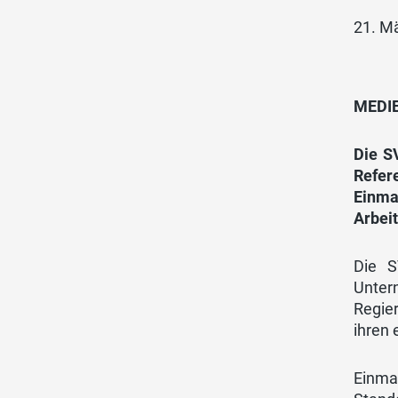
21. M
MEDIE
Die S
Refer
Einma
Arbei
Die S
Unter
Regie
ihren
Einma