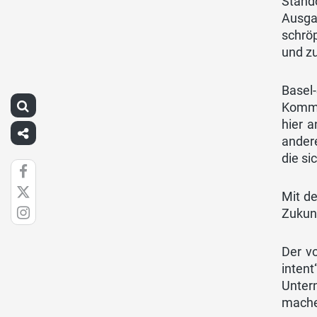
Stando
Ausga
schrö
und zu
Basel
Kommt 
hier a
andere
die si
Mit de
Zukun
Der v
inten
Unter
mach