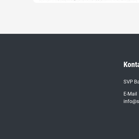
Kont
SVP Ba
E-Mail
info@s