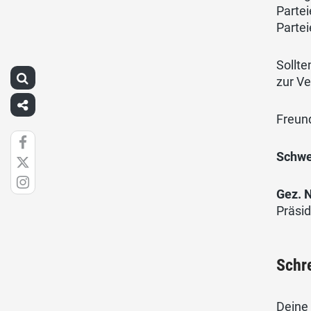
Partei
Parte
Sollte
zur V
Freun
Schwe
Gez. 
Pr
Schr
Deine 