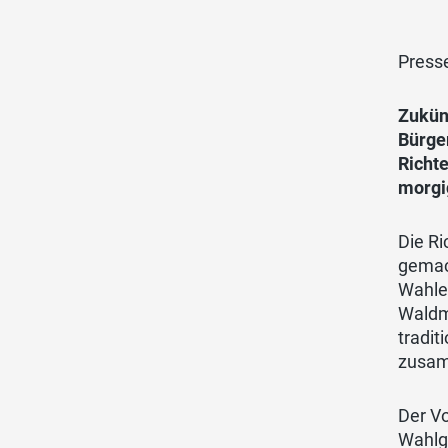
Press
Zukünf
Bürge
Richt
morgi
Die R
gemach
Wahle
Waldm
tradit
zusam
Der V
Wahlga