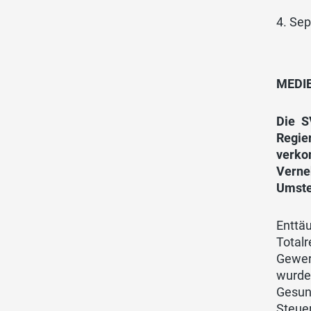
4. Se
MEDIE
Die S
Regie
verko
Verne
Umstel
Enttä
Total
Gewer
wurden
Gesun
Steuer