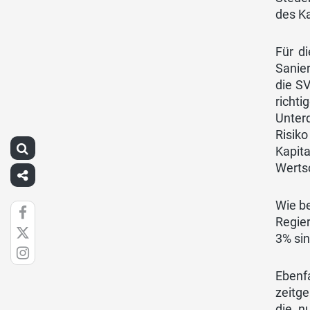
des K
Für di
Sanie
die SV
richti
Unterd
Risik
Kapit
Wertsc
Wie be
Regier
3% sin
Ebenf
zeitg
die n