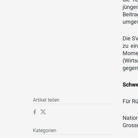
jünge
Beitra
umgewä
Die S
zu ei
Momen
(Wirt
gegen
Schwe
Artikel teilen
Für R
Nation
Gross
Kategorien