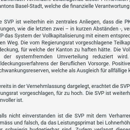
antons Basel-Stadt, welche die finanzielle Verantwort
e SVP ist weiterhin ein zentrales Anliegen, dass die P
rungen, wie die letzten zwei – in kurzen Abständen -, 
P das System der Vollkapitalisierung mit einem entspre
gen Weg. Die vom Regierungsrat vorgeschlagene Teilkapit
eckung, für welche der Kanton zu haften hätte. Die Voll
o der systemfremden Umverteilung reduziert wird
aldeckungsverfahrens der Beruflichen Vorsorge. Positiv
hwankungsreserven, welche als Ausgleich für allfällige 
reits in der Vernehmlassung dargelegt, erachtet die SV
ungsrat vorgeschlagen, für zu hoch. Die SVP ist weiter
nvoller ist.
alls nicht einverstanden ist die SVP mit dem Verharre
emäss und falsch, da das Leistungsprimat bei Lohnerhöh
ur schwierig budgetierbar sind. Zudem verlangt dies