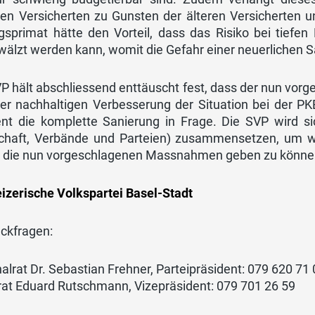
ren Versicherten zu Gunsten der älteren Versicherten u
gsprimat hätte den Vorteil, dass das Risiko bei tiefen
lzt werden kann, womit die Gefahr einer neuerlichen Sa
VP hält abschliessend enttäuscht fest, dass der nun vo
ner nachhaltigen Verbesserung der Situation bei der PK
t die komplette Sanierung in Frage. Die SVP wird si
schaft, Verbände und Parteien) zusammensetzen, um w
 die nun vorgeschlagenen Massnahmen geben zu könne
izerische Volkspartei Basel-Stadt
ückfragen:
alrat Dr. Sebastian Frehner, Parteipräsident: 079 620 71
rat Eduard Rutschmann, Vizepräsident: 079 701 26 59